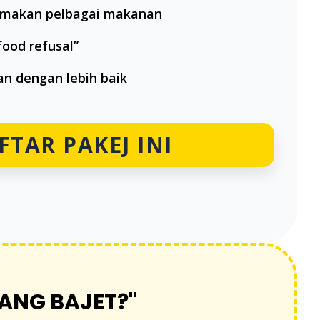
 makan pelbagai makanan
food refusal”
n dengan lebih baik
FTAR PAKEJ INI
TANG BAJET?"