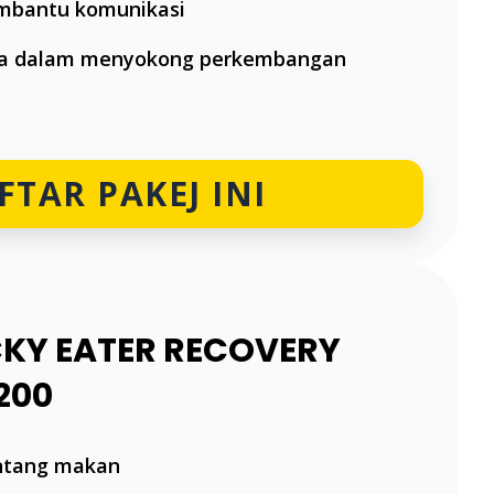
embantu komunikasi
pa dalam menyokong perkembangan
FTAR PAKEJ INI
ICKY EATER RECOVERY
200
ntang makan