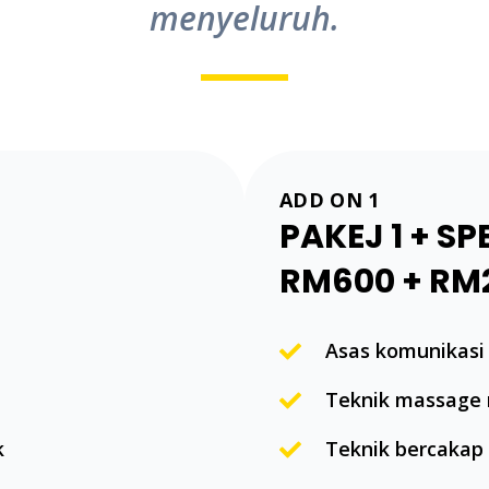
menyeluruh.
ADD ON 1
PAKEJ 1 + S
RM600 + RM
Asas komunikasi
Teknik massage 
k
Teknik bercakap