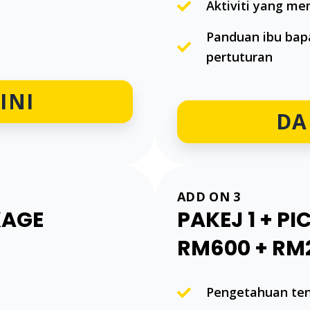
Aktiviti yang m
Panduan ibu ba
pertuturan
INI
DA
ADD ON 3
KAGE
PAKEJ 1 + P
RM600 + RM
Pengetahuan te