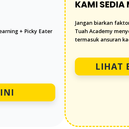
KAMI SEDIA
Jangan biarkan fakt
earning + Picky Eater
Tuah Academy menye
termasuk ansuran kad
LIHAT
INI